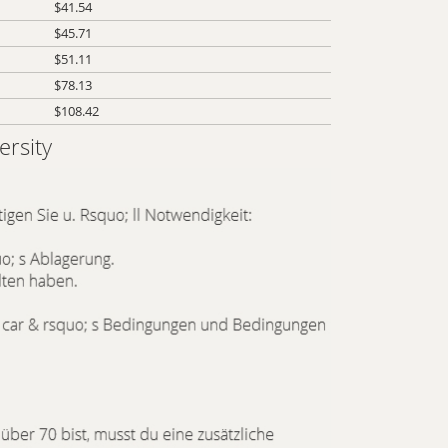
$41.54
$45.71
$51.11
$78.13
$108.42
ersity