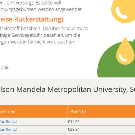
elson Mandela Metropolitan University, S
nehmen
Preis(€)
Car-Rental
€14.62
Car-Rental
€23.84