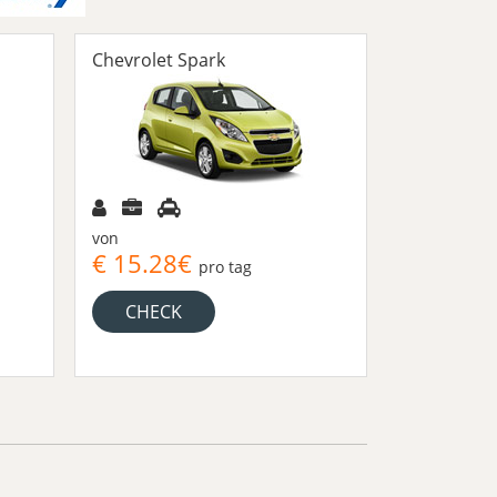
Chevrolet Spark
Toyota Av
von
von
€ 15.28€
€ 40.4
pro tag
CHECK
CHECK