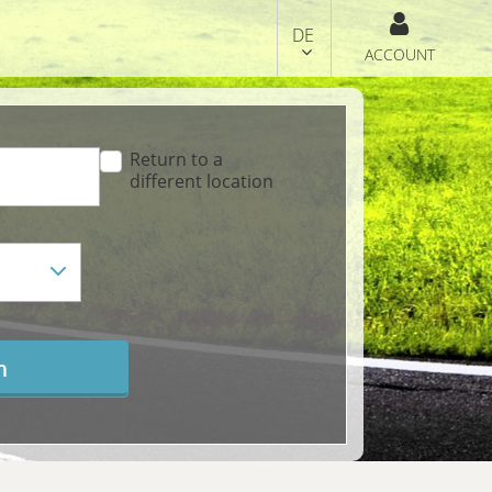
DE
ACCOUNT
Return to a
different location
h