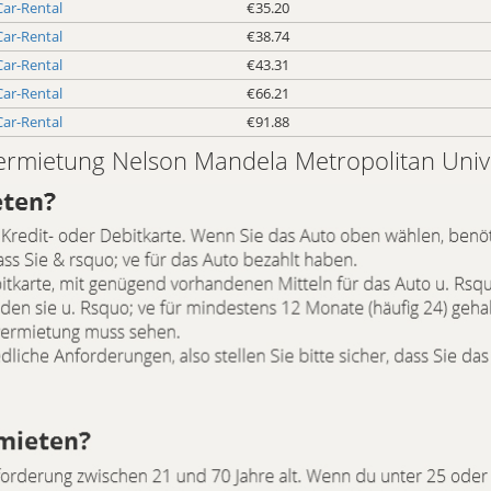
Car-Rental
€35.20
Car-Rental
€38.74
Car-Rental
€43.31
Car-Rental
€66.21
Car-Rental
€91.88
Vermietung Nelson Mandela Metropolitan Univ