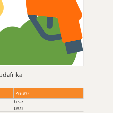
üdafrika
Preis($)
$17.25
$28.13