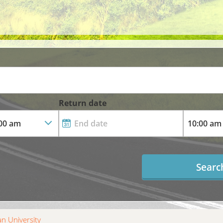
Return date
Searc
n University