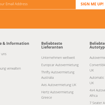
fe & Information
Beliebteste
Beliebte
Lieferanten
Autoty
 uns
Unternehmen weltweit
Autovermi
Europcar Autovermietung
Convertib
ung verwalten
UK
Thrifty Autovermietung
Australia
Automatic
UK
Avis Autovermietung UK
4x4 Autov
Hertz Autovermietung
Africa
Greece
7 Seater 