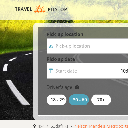
Pick-up location
Pick-up date
Driver's age:
18 - 29
30 - 69
70+
4x4
Südafrika
Nelson Mandela Metropolita