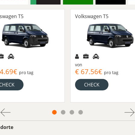
kswagen T5
Volkswagen T5
von
94.69€
€ 67.56€
pro tag
pro tag
CHECK
CHECK
ndorte