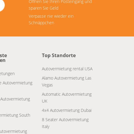
Öffnen Sie Ihren Posteingang und
sparen Sie Geld
Verpasse nie wieder ein
Schnäppchen
ste
Top Standorte
pen
Autovermietung rental USA
etungen
Alamo Autovermietung Las
le Autovermietung
Vegas
Automatic Autovermietung
 Autovermietung
UK
4x4 Autovermietung Dubai
ermietung South
8 Seater Autovermietung
Italy
Autovermietung