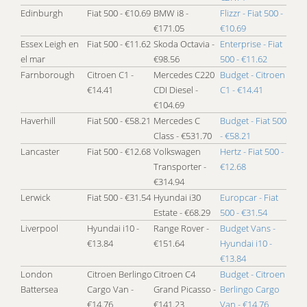
Edinburgh
Fiat 500 - €10.69
BMW i8 -
Flizzr - Fiat 500 -
€171.05
€10.69
Essex Leigh en
Fiat 500 - €11.62
Skoda Octavia -
Enterprise - Fiat
el mar
€98.56
500 - €11.62
Farnborough
Citroen C1 -
Mercedes C220
Budget - Citroen
€14.41
CDI Diesel -
C1 - €14.41
€104.69
Haverhill
Fiat 500 - €58.21
Mercedes C
Budget - Fiat 500
Class - €531.70
- €58.21
Lancaster
Fiat 500 - €12.68
Volkswagen
Hertz - Fiat 500 -
Transporter -
€12.68
€314.94
Lerwick
Fiat 500 - €31.54
Hyundai i30
Europcar - Fiat
Estate - €68.29
500 - €31.54
Liverpool
Hyundai i10 -
Range Rover -
Budget Vans -
€13.84
€151.64
Hyundai i10 -
€13.84
London
Citroen Berlingo
Citroen C4
Budget - Citroen
Battersea
Cargo Van -
Grand Picasso -
Berlingo Cargo
€14.76
€141.23
Van - €14.76