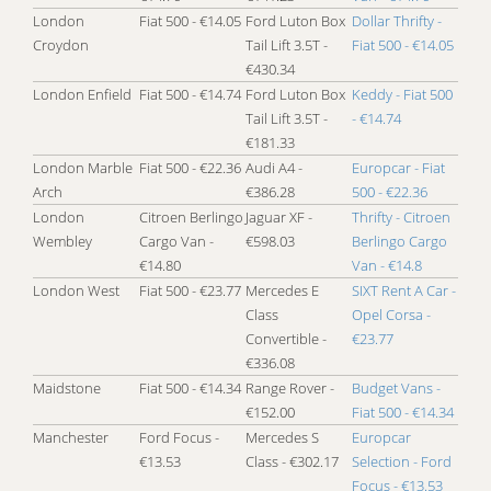
London
Fiat 500 - €14.05
Ford Luton Box
Dollar Thrifty -
Croydon
Tail Lift 3.5T -
Fiat 500 - €14.05
€430.34
London Enfield
Fiat 500 - €14.74
Ford Luton Box
Keddy - Fiat 500
Tail Lift 3.5T -
- €14.74
€181.33
London Marble
Fiat 500 - €22.36
Audi A4 -
Europcar - Fiat
Arch
€386.28
500 - €22.36
London
Citroen Berlingo
Jaguar XF -
Thrifty - Citroen
Wembley
Cargo Van -
€598.03
Berlingo Cargo
€14.80
Van - €14.8
London West
Fiat 500 - €23.77
Mercedes E
SIXT Rent A Car -
Class
Opel Corsa -
Convertible -
€23.77
€336.08
Maidstone
Fiat 500 - €14.34
Range Rover -
Budget Vans -
€152.00
Fiat 500 - €14.34
Manchester
Ford Focus -
Mercedes S
Europcar
€13.53
Class - €302.17
Selection - Ford
Focus - €13.53