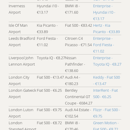
Inverness
Hyundai i10 -
BMW i8 -
Enterprise -
Airport
€13.17
€171.60
Hyundai i10 -
€13.17
Isle Of Man
Kia Picanto -
Fiat 500 - €83.42
Hertz - Kia
Airport
€33.89
Picanto - €33.89
Leeds Bradford
Ford Fiesta -
Citroen C4
Enterprise -
Airport
€11.02
Picasso - €71.54
Ford Fiesta -
€11.02
Liverpool John
Toyota IQ - €8.27
Nissan
Enterprise -
Lennon Airport
Pathfinder -
Toyota IQ - €8.27
€138.60
London City
Fiat 500 - €13.47
Audi A4 -
Keddy - Fiat 500
Airport
€180.23
- €13.47
London Gatwick
Fiat 500 - €6.25
Bentley
InterRent - Fiat
Airport
Continental GT
500 - €6.25
Coupe - €684.27
London Luton
Fiat 500 - €9.75
Audi A4 Estate -
Flizzr - Fiat 500 -
Airport
€102.54
€9.75
London
Fiat 500 - €8.72
BMW i8 -
Green Motion -
Stansted Airport
€170.46
Fiat 500 - €8.72