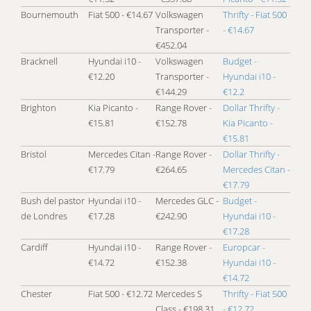
Bournemouth
Fiat 500 - €14.67
Volkswagen
Thrifty - Fiat 500
Transporter -
- €14.67
€452.04
Bracknell
Hyundai i10 -
Volkswagen
Budget -
€12.20
Transporter -
Hyundai i10 -
€144.29
€12.2
Brighton
Kia Picanto -
Range Rover -
Dollar Thrifty -
€15.81
€152.78
Kia Picanto -
€15.81
Bristol
Mercedes Citan -
Range Rover -
Dollar Thrifty -
€17.79
€264.65
Mercedes Citan -
€17.79
Bush del pastor
Hyundai i10 -
Mercedes GLC -
Budget -
de Londres
€17.28
€242.90
Hyundai i10 -
€17.28
Cardiff
Hyundai i10 -
Range Rover -
Europcar -
€14.72
€152.38
Hyundai i10 -
€14.72
Chester
Fiat 500 - €12.72
Mercedes S
Thrifty - Fiat 500
Class - €198.31
- €12.72