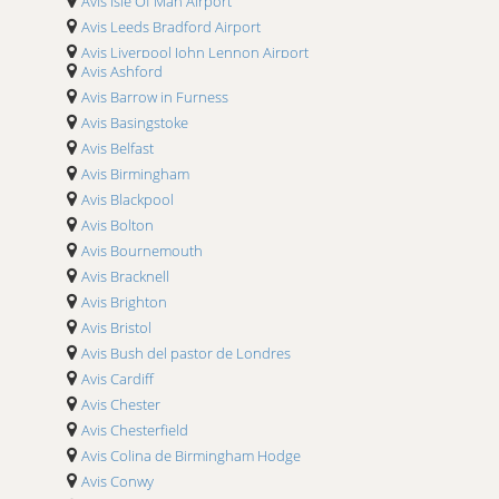
Avis Isle Of Man Airport
Avis Leeds Bradford Airport
Avis Liverpool John Lennon Airport
Avis Ashford
Avis London City Airport
Avis Barrow in Furness
Avis London Gatwick Airport
Avis Basingstoke
Avis London Luton Airport
Avis Belfast
Avis London Stansted Airport
Avis Birmingham
Avis Manchester Airport
Avis Blackpool
Avis Newcastle Airport
Avis Bolton
Avis Newquay Airport
Avis Bournemouth
Avis Norwich Airport
Avis Bracknell
Avis Nottingham Airport East Midlands
Avis Brighton
Avis Shetland Islands Airport Sumburgh
Avis Bristol
Avis Southampton Airport
Avis Bush del pastor de Londres
Avis Cardiff
Avis Chester
Avis Chesterfield
Avis Colina de Birmingham Hodge
Avis Conwy