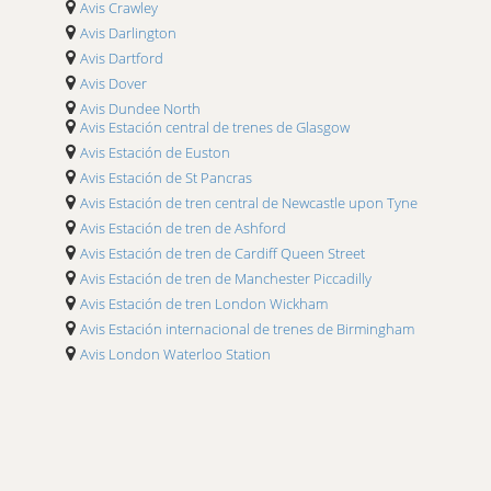
Avis Crawley
Avis Darlington
Avis Dartford
Avis Dover
Avis Dundee North
Avis Estación central de trenes de Glasgow
Avis Edinburgh
Avis Estación de Euston
Avis Essex Leigh en el mar
Avis Estación de St Pancras
Avis Farnborough
Avis Estación de tren central de Newcastle upon Tyne
Avis Harlow Church Langley
Avis Estación de tren de Ashford
Avis Haverhill
Avis Estación de tren de Cardiff Queen Street
Avis Lancaster
Avis Estación de tren de Manchester Piccadilly
Avis Lerwick
Avis Estación de tren London Wickham
Avis Liverpool
Avis Estación internacional de trenes de Birmingham
Avis London Battersea
Avis London Waterloo Station
Avis London Croydon
Avis London Docklands
Avis London Enfield
Avis London Marble Arch
Avis London Mayfair
Avis London St Katherine Way