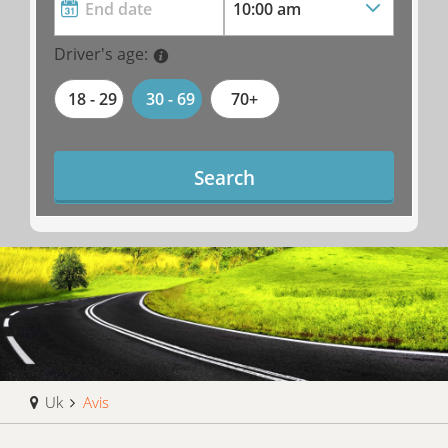
Driver's age:
18 - 29
30 - 69
70+
Search
Uk
Avis