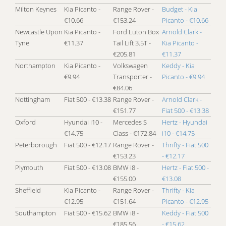
Milton Keynes
Kia Picanto -
Range Rover -
Budget - Kia
€10.66
€153.24
Picanto - €10.66
Newcastle Upon
Kia Picanto -
Ford Luton Box
Arnold Clark -
Tyne
€11.37
Tail Lift 3.5T -
Kia Picanto -
€205.81
€11.37
Northampton
Kia Picanto -
Volkswagen
Keddy - Kia
€9.94
Transporter -
Picanto - €9.94
€84.06
Nottingham
Fiat 500 - €13.38
Range Rover -
Arnold Clark -
€151.77
Fiat 500 - €13.38
Oxford
Hyundai i10 -
Mercedes S
Hertz - Hyundai
€14.75
Class - €172.84
i10 - €14.75
Peterborough
Fiat 500 - €12.17
Range Rover -
Thrifty - Fiat 500
€153.23
- €12.17
Plymouth
Fiat 500 - €13.08
BMW i8 -
Hertz - Fiat 500 -
€155.00
€13.08
Sheffield
Kia Picanto -
Range Rover -
Thrifty - Kia
€12.95
€151.64
Picanto - €12.95
Southampton
Fiat 500 - €15.62
BMW i8 -
Keddy - Fiat 500
€185.56
- €15.62