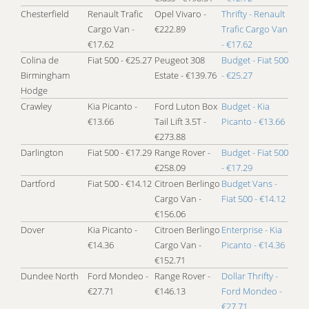
Chesterfield
Renault Trafic
Opel Vivaro -
Thrifty - Renault
Cargo Van -
€222.89
Trafic Cargo Van
€17.62
- €17.62
Colina de
Fiat 500 - €25.27
Peugeot 308
Budget - Fiat 500
Birmingham
Estate - €139.76
- €25.27
Hodge
Crawley
Kia Picanto -
Ford Luton Box
Budget - Kia
€13.66
Tail Lift 3.5T -
Picanto - €13.66
€273.88
Darlington
Fiat 500 - €17.29
Range Rover -
Budget - Fiat 500
€258.09
- €17.29
Dartford
Fiat 500 - €14.12
Citroen Berlingo
Budget Vans -
Cargo Van -
Fiat 500 - €14.12
€156.06
Dover
Kia Picanto -
Citroen Berlingo
Enterprise - Kia
€14.36
Cargo Van -
Picanto - €14.36
€152.71
Dundee North
Ford Mondeo -
Range Rover -
Dollar Thrifty -
€27.71
€146.13
Ford Mondeo -
€27.71