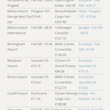
Tingwall
Estate - €64.30
500 - €36.27
Belfast Airport
Peugeot 107 -
Renault Master
Hertz - Peugeot
George Best City
€10.46
Cargo Van -
107 - €10.46
Apt
€207.80
Belfast Airport
Fiat 500 - €8.55
Volkswagen
Budget - Fiat 500
International
Caravelle -
- €8.55
€101.19
Birmingham
Fiat 500 - €7.49
BMW 2 Series
Europcar - Fiat
Airport
Convertible -
500 - €7.49
€136.59
Blackpool
Hyundai i10 -
Citroen C4
Europcar -
Airport
€15.15
Grand Picasso -
Hyundai i10 -
€84.58
€15.15
Bristol Airport
Hyundai i10 -
BMW 2 Series
Enterprise -
€10.54
Convertible -
Hyundai i10 -
€122.73
€10.54
Cardiff Airport
Kia Picanto -
Citroen Berlingo
Keddy - Kia
€11.26
Cargo Van -
Picanto - €11.26
€180.98
Doncaster
Fiat 500 - €13.14
Opel Vivaro -
Budget - Fiat 500