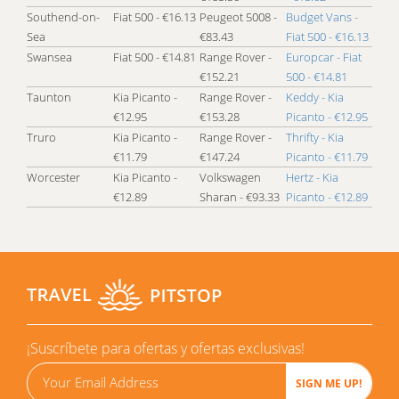
Southend-on-
Fiat 500 - €16.13
Peugeot 5008 -
Budget Vans -
Sea
€83.43
Fiat 500 - €16.13
Swansea
Fiat 500 - €14.81
Range Rover -
Europcar - Fiat
€152.21
500 - €14.81
Taunton
Kia Picanto -
Range Rover -
Keddy - Kia
€12.95
€153.28
Picanto - €12.95
Truro
Kia Picanto -
Range Rover -
Thrifty - Kia
€11.79
€147.24
Picanto - €11.79
Worcester
Kia Picanto -
Volkswagen
Hertz - Kia
€12.89
Sharan - €93.33
Picanto - €12.89
¡Suscríbete para ofertas y ofertas exclusivas!