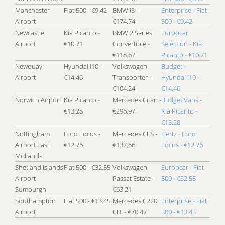
Manchester
Fiat 500 - €9.42
BMW i8 -
Enterprise - Fiat
Airport
€174.74
500 - €9.42
Newcastle
Kia Picanto -
BMW 2 Series
Europcar
Airport
€10.71
Convertible -
Selection - Kia
€118.67
Picanto - €10.71
Newquay
Hyundai i10 -
Volkswagen
Budget -
Airport
€14.46
Transporter -
Hyundai i10 -
€104.24
€14.46
Norwich Airport
Kia Picanto -
Mercedes Citan -
Budget Vans -
€13.28
€296.97
Kia Picanto -
€13.28
Nottingham
Ford Focus -
Mercedes CLS -
Hertz - Ford
Airport East
€12.76
€137.66
Focus - €12.76
Midlands
Shetland Islands
Fiat 500 - €32.55
Volkswagen
Europcar - Fiat
Airport
Passat Estate -
500 - €32.55
Sumburgh
€63.21
Southampton
Fiat 500 - €13.45
Mercedes C220
Enterprise - Fiat
Airport
CDI - €70.47
500 - €13.45