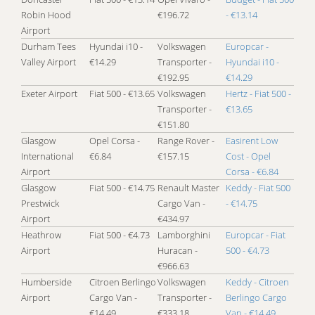
Robin Hood
€196.72
- €13.14
Airport
Durham Tees
Hyundai i10 -
Volkswagen
Europcar -
Valley Airport
€14.29
Transporter -
Hyundai i10 -
€192.95
€14.29
Exeter Airport
Fiat 500 - €13.65
Volkswagen
Hertz - Fiat 500 -
Transporter -
€13.65
€151.80
Glasgow
Opel Corsa -
Range Rover -
Easirent Low
International
€6.84
€157.15
Cost - Opel
Airport
Corsa - €6.84
Glasgow
Fiat 500 - €14.75
Renault Master
Keddy - Fiat 500
Prestwick
Cargo Van -
- €14.75
Airport
€434.97
Heathrow
Fiat 500 - €4.73
Lamborghini
Europcar - Fiat
Airport
Huracan -
500 - €4.73
€966.63
Humberside
Citroen Berlingo
Volkswagen
Keddy - Citroen
Airport
Cargo Van -
Transporter -
Berlingo Cargo
€14.49
€333.18
Van - €14.49