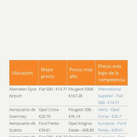
Avis London Wembley
Avis London West
Avis Maidstone
Avis Manchester
Avis Milton Keynes
Avis Newcastle Upon Tyne
Avis Northampton
Avis Nottingham
Avis Oxford
Precio más
Avis Peterborough
Mejor
Precio más
Ubicación
bajo de la
precio
alto
Avis Plymouth
competencia
Avis Sheffield
Aberdeen Dyce
Fiat 500 - €14.71
Peugeot 5008 -
International
Avis Southampton
Airport
€167.28
Supplier - Fiat
Avis Southend on Sea
500 - €14.71
Avis Swansea
Aeropuerto de
Opel Corsa -
Peugeot 308 -
Hertz - Opel
Avis Taunton
Guernsey
€26.70
€35.14
Corsa - €26.7
Avis Truro
Aeropuerto de
Ford Fiesta -
Opel Insignia
Europcar - Ford
Avis Worcester
Scatsta
€39.61
Estate - €68.80
Fiesta - €39.61
Aeropuerto de
Fiat 500 - €36.27
Opel Insignia
Europcar - Fiat