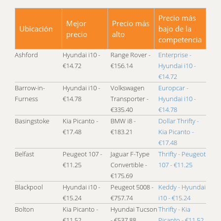
Precio más
Mejor
Precio más
Ubicación
bajo de la
precio
alto
competencia
Ashford
Hyundai i10 -
Range Rover -
Enterprise -
€14.72
€156.14
Hyundai i10 -
€14.72
Barrow-in-
Hyundai i10 -
Volkswagen
Europcar -
Furness
€14.78
Transporter -
Hyundai i10 -
€335.40
€14.78
Basingstoke
Kia Picanto -
BMW i8 -
Dollar Thrifty -
€17.48
€183.21
Kia Picanto -
€17.48
Belfast
Peugeot 107 -
Jaguar F-Type
Thrifty - Peugeot
€11.25
Convertible -
107 - €11.25
€175.69
Blackpool
Hyundai i10 -
Peugeot 5008 -
Keddy - Hyundai
€15.24
€757.74
i10 - €15.24
Bolton
Kia Picanto -
Hyundai Tucson
Thrifty - Kia
€11.52
- €537.88
Picanto - €11.52