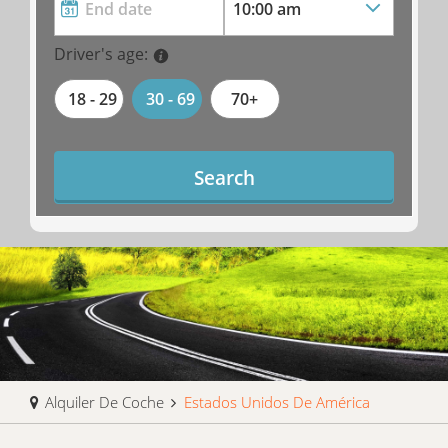
Driver's age:
18 - 29
30 - 69
70+
Search
Alquiler De Coche
Estados Unidos De América