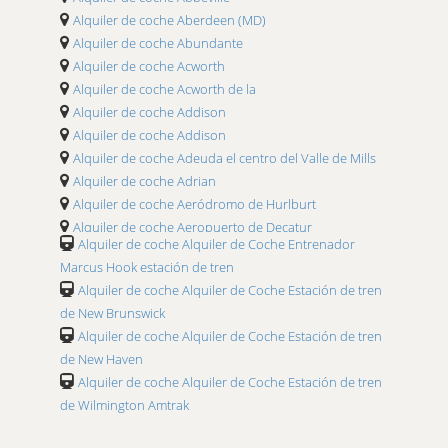
Alquiler de coche Aeropuerto de Boise
Alquiler de coche Aberdeen (MD)
Alquiler de coche Aeropuerto de Boone County
Alquiler de coche Abundante
Alquiler de coche Aeropuerto de Boston
Alquiler de coche Acworth
Alquiler de coche Aeropuerto de Bozeman
Alquiler de coche Acworth de la
Alquiler de coche Aeropuerto de Brainerd
Alquiler de coche Addison
Alquiler de coche Aeropuerto de Branson
Alquiler de coche Addison
Alquiler de coche Aeropuerto de Brownsville S. padre
Alquiler de coche Adeuda el centro del Valle de Mills
Alquiler de coche Aeropuerto de Brunswick Golden
Alquiler de coche Adrian
Isles
Alquiler de coche Aeródromo de Hurlburt
Alquiler de coche Aeropuerto de Buchanan Field
Alquiler de coche Aeropuerto de Decatur
Alquiler de coche Aeropuerto de Buffalo
Alquiler de coche Alquiler de Coche Entrenador
Alquiler de coche Aeropuerto de Fort Lauderdale
Alquiler de coche Aeropuerto de Burbank
Marcus Hook estación de tren
exec
Alquiler de coche Aeropuerto de Burlington
Alquiler de coche Alquiler de Coche Estación de tren
Alquiler de coche Aeropuerto de Inyokern
Alquiler de coche Aeropuerto de Cape Girardeau
de New Brunswick
Alquiler de coche Aeropuerto Henry E. Rohlsen
Alquiler de coche Aeropuerto de Casper
Alquiler de coche Alquiler de Coche Estación de tren
Alquiler de coche Aeropuerto Internacional de Florida
Alquiler de coche Aeropuerto de Charleston
de New Haven
Beaches
Alquiler de coche Aeropuerto de Charleston
Alquiler de coche Alquiler de Coche Estación de tren
Alquiler de coche Aeropuerto Internacional Louis
Executive
de Wilmington Amtrak
Armstrong
Alquiler de coche Aeropuerto de Charlotte County
Alquiler de coche Agencia automovilística de Rockford
Alquiler de coche Aeropuerto de Charlottesville