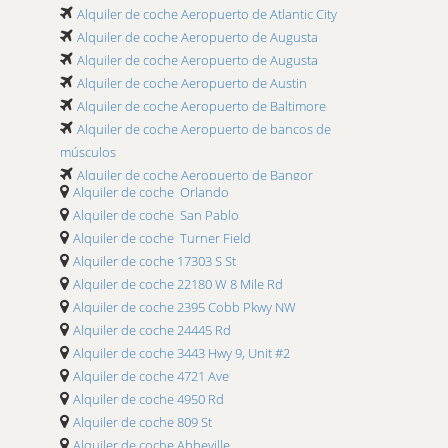
Alquiler de coche Aeropuerto de Atlantic City
Alquiler de coche Aeropuerto de Augusta
Alquiler de coche Aeropuerto de Augusta
Alquiler de coche Aeropuerto de Austin
Alquiler de coche Aeropuerto de Baltimore
Alquiler de coche Aeropuerto de bancos de
músculos
Alquiler de coche Aeropuerto de Bangor
Alquiler de coche Orlando
Alquiler de coche Aeropuerto de Bangor
Alquiler de coche San Pablo
Alquiler de coche Aeropuerto de Baton Rouge
Alquiler de coche Turner Field
Alquiler de coche Aeropuerto de Beaumont
Alquiler de coche 17303 S St
Alquiler de coche Aeropuerto de Bentonville
Alquiler de coche 22180 W 8 Mile Rd
Alquiler de coche Aeropuerto de Bert Mooney
Alquiler de coche 2395 Cobb Pkwy NW
Alquiler de coche Aeropuerto de Bessemer
Alquiler de coche 24445 Rd
Alquiler de coche Aeropuerto de Billings
Alquiler de coche 3443 Hwy 9, Unit #2
Alquiler de coche Aeropuerto de Birmingham
Alquiler de coche 4721 Ave
Alquiler de coche Aeropuerto de Bloomington
Alquiler de coche 4950 Rd
Alquiler de coche Aeropuerto de Blountville
Alquiler de coche 809 St
Alquiler de coche Aeropuerto de Blue Grass
Alquiler de coche Abbeville