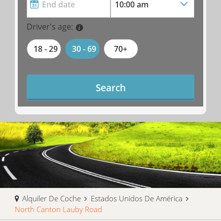
Driver's age:
18 - 29
30 - 69
70+
Search
Alquiler De Coche
Estados Unidos De América
North Canton Lauby Road