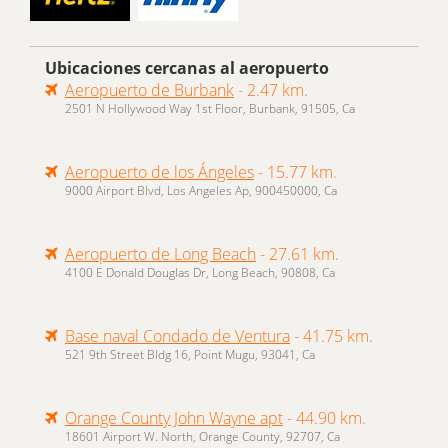
Ubicaciones cercanas al aeropuerto
Aeropuerto de Burbank
- 2.47 km.
2501 N Hollywood Way 1st Floor, Burbank, 91505, Ca
Aeropuerto de los Ángeles
- 15.77 km.
9000 Airport Blvd, Los Angeles Ap, 900450000, Ca
Aeropuerto de Long Beach
- 27.61 km.
4100 E Donald Douglas Dr, Long Beach, 90808, Ca
Base naval Condado de Ventura
- 41.75 km.
521 9th Street Bldg 16, Point Mugu, 93041, Ca
Orange County John Wayne apt
- 44.90 km.
18601 Airport W. North, Orange County, 92707, Ca