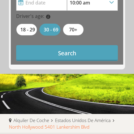
Driver's age:
18 - 29
30 - 69
70+
Search
Alquiler De Coche
Estados Unidos De América
North Hollywood 5401 Lankershim Blvd