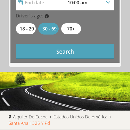
Driver's age:
18 - 29
30 - 69
70+
Search
Alquiler De Coche
Estados Unidos De América
Santa Ana 1325 Y Rd