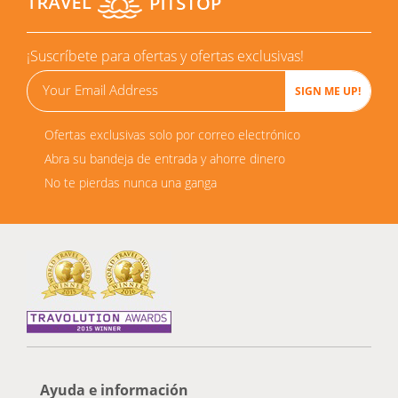
¡Suscríbete para ofertas y ofertas exclusivas!
Ofertas exclusivas solo por correo electrónico
Abra su bandeja de entrada y ahorre dinero
No te pierdas nunca una ganga
Ayuda e información